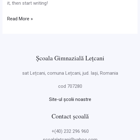
it, then start writing!
Read More »
Școala Gimnazială Lețcani
sat Lețcani, comuna Lețcani, jud. Iași, Romania
cod 707280
Site-ul școlii noastre
Contact școală
+(40) 232 296 960
scoalaletcani@yahoo.com